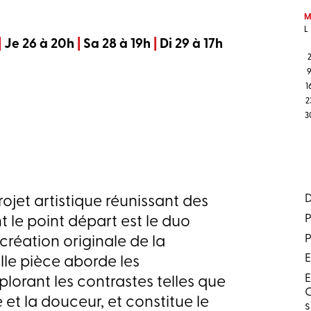
M
L
|
Je 26 à 20h
|
Sa 28 à 19h
|
Di 29 à 17h
1
2
3
D
et artistique réunissant des
P
t le point départ est le duo
P
création originale de la
E
le pièce aborde les
E
plorant les contrastes telles que
C
ité et la douceur, et constitue le
s