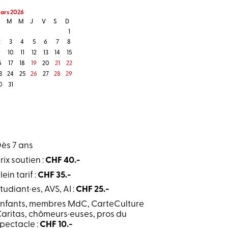
ars 2026
M
M
J
V
S
D
1
2
3
4
5
6
7
8
9
10
11
12
13
14
15
6
17
18
19
20
21
22
3
24
25
26
27
28
29
0
31
ès 7 ans
rix soutien :
CHF 40.-
lein tarif :
CHF 35.-
tudiant·es, AVS, AI :
CHF 25.-
nfants, membres MdC, CarteCulture
aritas, chômeurs·euses, pros du
pectacle :
CHF 10.-