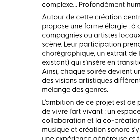
complexe… Profondément hum
Autour de cette création cent
propose une forme élargie : à
compagnies ou artistes locaux 
scène. Leur participation pre
chorégraphique, un extrait de l
existant) qui s’insère en transi
Ainsi, chaque soirée devient u
des visions artistiques différe
mélange des genres.
L’ambition de ce projet est de
de vivre l’art vivant : un espac
collaboration et la co-créatio
musique et création sonore s’y 
une expérience généreuse et t