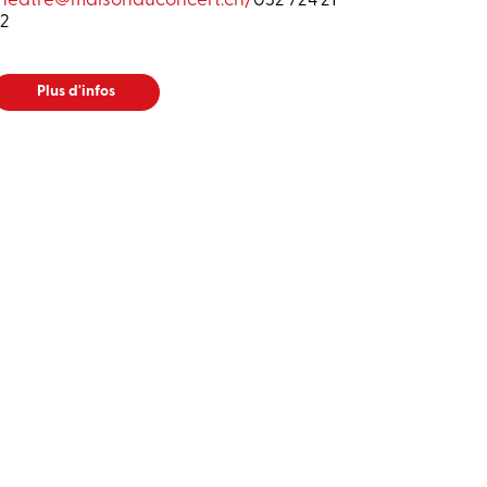
theatre@maisonduconcert.ch
/
032 724 21
22
Plus d'infos