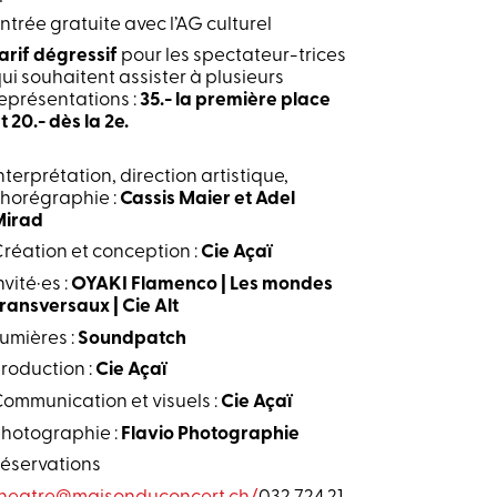
ntrée gratuite avec l’AG culturel
arif dégressif
pour les spectateur-trices
ui souhaitent assister à plusieurs
eprésentations :
35.- la première place
t 20.- dès la 2e.
nterprétation, direction artistique,
horégraphie :
Cassis Maier et Adel
Mirad
réation et conception :
Cie Açaï
nvité·es :
OYAKI Flamenco | Les mondes
ransversaux | Cie Alt
umières :
Soundpatch
roduction :
Cie Açaï
ommunication et visuels :
Cie Açaï
hotographie :
Flavio Photographie
éservations