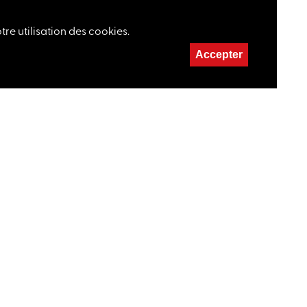
re utilisation des cookies.
Accepter
RE
 21 22
e@maisonduconcert.ch