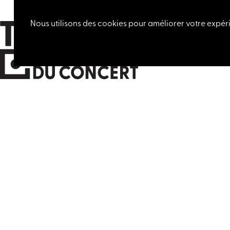
Nous utilisons des cookies pour améliorer votre expéri
MAISON DU CONCERT
032 724 21 22
LETTRE D'INFORMATION
Votre adresse de messagerie est u
utilisée pour vous envoyer notre lett
d'information. Vous pouvez à tout 