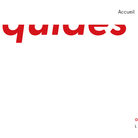
iquides
Accueil
O
L