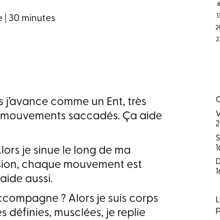
1
te
|
30 minutes
2
2
C
lors j’avance comme un Ent, très
et mouvements saccadés. Ça aide
2
1
Alors je sinue le long de ma
sion, chaque mouvement est
1
aide aussi.
’accompagne ? Alors je suis corps
L
p
s définies, musclées, je replie