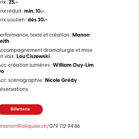
P
rix :
25.-
P
rix réduit :
min. 10.-
rix sout
ien :
dès 30.-
erformance, texte et création :
Manon
eith
Accompagnement dramaturgie et mise
n voix
:
Lou Ciszewski
cc. création lumières :
William Ouy-Lim
Do
cc. scénographie :
Nicole Grédy
éservations
Billetterie
manon@aliquae.ch
/
079 712 94 86