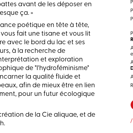
ttes avant de les déposer en
resque ça. »
P
ance poétique en tête à tête,
ous fait une tisane et vous lit
P
R
tre avec le bord du lac et ses
urs, à la recherche de
e
 interprétation et exploration
A
sophique de "l'hydroféminisme"
carner la qualité fluide et
A
aux, afin de mieux être en lien
R
ement, pour un futur écologique
création de la Cie aliquae, et de
/
h.