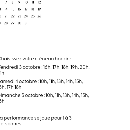
6
7
8
9
10
11
12
3
14
15
16
17
18
19
0
21
22
23
24
25
26
7
28
29
30
31
hoisissez votre créneau horaire :
Vendredi
3 octobre : 16h, 17h, 18h, 19h, 20h,
1h
S
amedi 4 octobre : 10h, 11h, 13h, 14h, 15h,
6h, 17h 18h
Dimanc
he 5 octobre : 10h, 11h, 13h, 14h, 15h,
6h
a performance se joue pour 1 à 3
ersonnes.