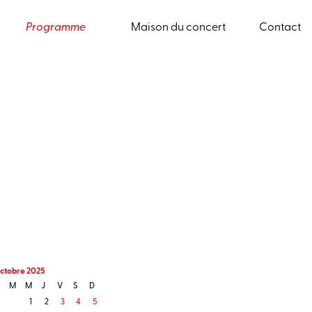
Programme
Maison du concert
Contact
ctobre 2025
M
M
J
V
S
D
1
2
3
4
5