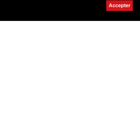
Accepter
MAISON DU CONCERT
032 724 21 22
LETTRE D'INFORMATION