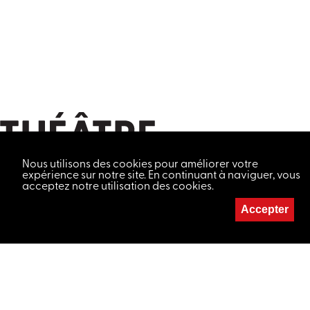
Nous utilisons des cookies pour améliorer votre
expérience sur notre site. En continuant à naviguer, vous
acceptez notre utilisation des cookies.
Accepter
MAISON DU CONCERT
032 724 21 22
LETTRE D'INFORMATION