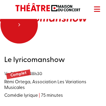
Le lyricomanshow
Le lyricomanshow
Complet
Ve 3 juillet à 18h30
Rémi Ortega, Association Les Variations
Musicales
Comédie lyrique
|
75 minutes