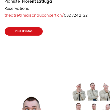
Pianiste :
Florent Lattuga
Réservations
theatre@maisonduconcert.ch
/
032 724 21 22
Plus d'infos