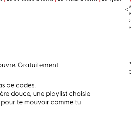
1
<
1
2
2
P
’ouvre. Gratuitement.
G
as de codes.
ère douce, une playlist choisie
re pour te mouvoir comme tu