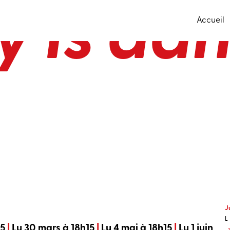
 is da
1
Accueil
2
M
L
1
2
3
M
L
1
1
2
J
L
15
|
Lu 30 mars à 18h15
|
Lu 4 mai à 18h15
|
Lu 1 juin