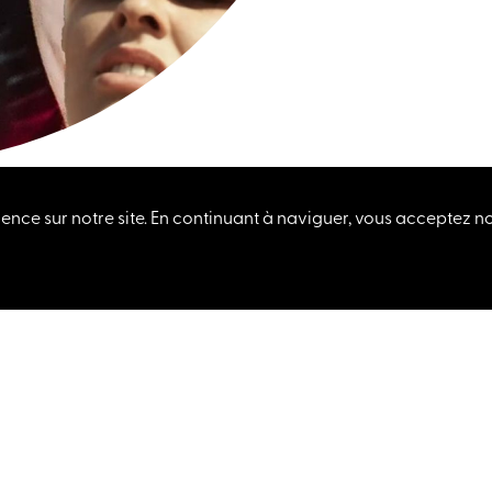
ence sur notre site. En continuant à naviguer, vous acceptez not